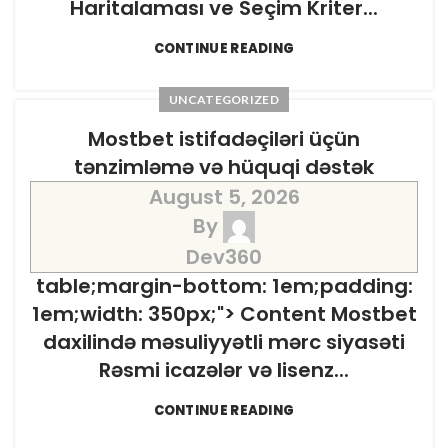
Haritalaması ve Seçim Kriter...
CONTINUE READING
UNCATEGORIZED
Mostbet istifadəçiləri üçün
tənzimləmə və hüquqi dəstək
August 5, 2026
By
Dev360
table;margin-bottom: 1em;padding:
1em;width: 350px;"> Content Mostbet
daxilində məsuliyyətli mərc siyasəti
Rəsmi icazələr və lisenz...
CONTINUE READING