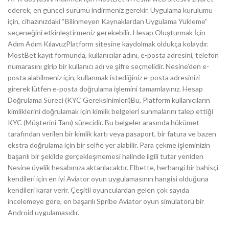
ederek, en güncel sürümü indirmeniz gerekir. Uygulama kurulumu
için, cihazınızdaki “Bilinmeyen Kaynaklardan Uygulama Yükleme”
seçeneğini etkinleştirmeniz gerekebilir. Hesap Oluşturmak İçin
Adım Adım KılavuzPlatform sitesine kaydolmak oldukça kolaydır.
MostBet kayıt formunda, kullanıcılar adını, e-posta adresini, telefon
numarasını girip bir kullanıcı adı ve şifre seçmelidir. Nesine’den e-
posta alabilmeniz için, kullanmak istediğiniz e-posta adresinizi
girerek lütfen e-posta doğrulama işlemini tamamlayınız. Hesap
Doğrulama Süreci (KYC Gereksinimleri)Bu, Platform kullanıcıların
kimliklerini doğrulamak için kimlik belgeleri sunmalarını talep ettiği
KYC (Müşterini Tanı) sürecidir. Bu belgeler arasında hükümet
tarafından verilen bir kimlik kartı veya pasaport, bir fatura ve bazen
ekstra doğrulama için bir selfie yer alabilir. Para çekme işleminizin
başarılı bir şekilde gerçekleşmemesi halinde ilgili tutar yeniden
Nesine üyelik hesabınıza aktarılacaktır. Elbette, herhangi bir bahisçi
kendileri için en iyi Aviator oyun uygulamasının hangisi olduğuna
kendileri karar verir. Çeşitli oyunculardan gelen çok sayıda
incelemeye göre, en başarılı Spribe Aviator oyun simülatörü bir
Android uygulamasıdır.