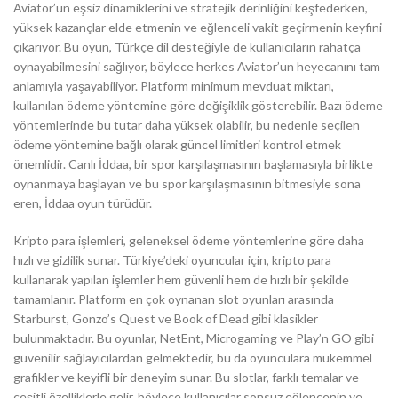
Aviator’ün eşsiz dinamiklerini ve stratejik derinliğini keşfederken,
yüksek kazançlar elde etmenin ve eğlenceli vakit geçirmenin keyfini
çıkarıyor. Bu oyun, Türkçe dil desteğiyle de kullanıcıların rahatça
oynayabilmesini sağlıyor, böylece herkes Aviator’un heyecanını tam
anlamıyla yaşayabiliyor. Platform minimum mevduat miktarı,
kullanılan ödeme yöntemine göre değişiklik gösterebilir. Bazı ödeme
yöntemlerinde bu tutar daha yüksek olabilir, bu nedenle seçilen
ödeme yöntemine bağlı olarak güncel limitleri kontrol etmek
önemlidir. Canlı İddaa, bir spor karşılaşmasının başlamasıyla birlikte
oynanmaya başlayan ve bu spor karşılaşmasının bitmesiyle sona
eren, İddaa oyun türüdür.
Kripto para işlemleri, geleneksel ödeme yöntemlerine göre daha
hızlı ve gizlilik sunar. Türkiye’deki oyuncular için, kripto para
kullanarak yapılan işlemler hem güvenli hem de hızlı bir şekilde
tamamlanır. Platform en çok oynanan slot oyunları arasında
Starburst, Gonzo’s Quest ve Book of Dead gibi klasikler
bulunmaktadır. Bu oyunlar, NetEnt, Microgaming ve Play’n GO gibi
güvenilir sağlayıcılardan gelmektedir, bu da oyunculara mükemmel
grafikler ve keyifli bir deneyim sunar. Bu slotlar, farklı temalar ve
çeşitli özelliklerle gelir, böylece kullanıcılar sonsuz eğlencenin ve