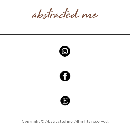
Copyright © Abstracted me. All rights reserved.