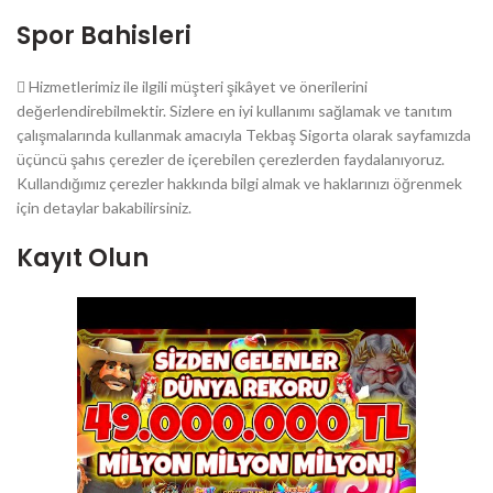
Spor Bahisleri
 Hizmetlerimiz ile ilgili müşteri şikâyet ve önerilerini
değerlendirebilmektir. Sizlere en iyi kullanımı sağlamak ve tanıtım
çalışmalarında kullanmak amacıyla Tekbaş Sigorta olarak sayfamızda
üçüncü şahıs çerezler de içerebilen çerezlerden faydalanıyoruz.
Kullandığımız çerezler hakkında bilgi almak ve haklarınızı öğrenmek
için detaylar bakabilirsiniz.
Kayıt Olun