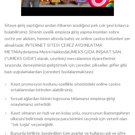
Siteye giriş yaptığınız andan itibaren aradığınız pek çok şeyi kolayca
bulabilirsiniz. Sitenin üyelik empieza giriş yapma kısımları sobre
üstte yer alırken, hemen altında bahis ve online casino bölümleri yer
almaktadır. İNTERNET SİTESI ÇEREZ AYDINLATMA
METNİAydınlatma Metni HakkındaUMEKS GIDA İNŞAAT SAN.
(“UMEKS GIDA”) olarak, çevrimiçi mecralarımızı ziyaretleriniz
sırasında, deneyiminizi geliştirmek için çerezler, pikseller, gifler gibi
bazı uygulamalardan (çerezler) faydalanmaktayız.
Kayıt promosyon kodunu özellikle sitemizdeki online casino
ortaklarından birinden alabilirsiniz.
Sosyal ağlardan birinin logosuna tıklamanız empieza girişi
onaylamanız yeterlidir.
Kayıt olmanın en hızlı ve en kolay yolu, oyuncunun ikametgahının
ülkesini belirtmek empieza para birimini seçmek için yeterli olan
“tek tuşla” seçeneğidir.
Bununla birlikte, kaydedilen tüm ayarlar ve kullanıcı adı ve şifre